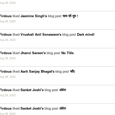
Aug 28, 2020
Firdous
liked
Jasmine Singh's
blog post
चाय सी तुम !
Aug 28, 2020
Firdous
liked
Vrushali Anil Sonawane's
blog post
Dark mind!
Aug 28, 2020
Firdous
liked
Jhanvi Sareen's
blog post
No Title
Aug 28, 2020
Firdous
liked
Aarti Sanjay Bhagat's
blog post
चाँद
Aug 28, 2020
Firdous
liked
Sanket Joshi's
blog post
अंधेरा
Aug 28, 2020
Firdous
liked
Sanket Joshi's
blog post
अंधेरा
Aug 28, 2020