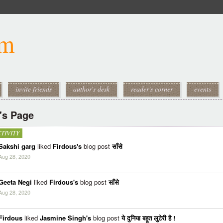
om
invite friends
author's desk
reader's corner
events
's Page
TIVITY
Sakshi garg
liked
Firdous's
blog post
साँसे
Aug 28, 2020
Geeta Negi
liked
Firdous's
blog post
साँसे
Aug 28, 2020
Firdous
liked
Jasmine Singh's
blog post
ये दुनिया बहूत लुटेरी है !