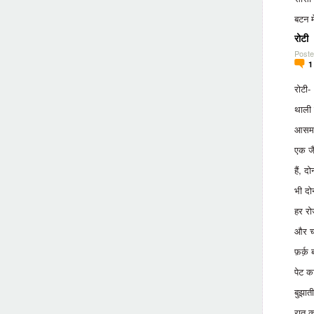
बटन मे
रोटी
Poste
रोटी-
थाली 
आसमान
एक जै
हैं, दो
भी दोन
हर रो
और च
फ़र्क़ 
पेट क
बुझात
रात क