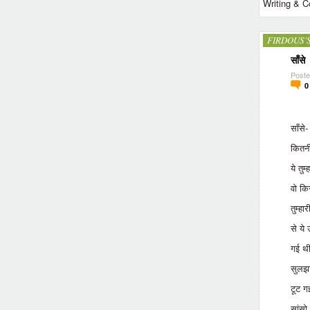
Writing & C
FIRDOUS'
साँसे
Poste
साँसे-
कितनी
ये तुम
वो कि
तुम्हा
से य
गई थी
सुलझा
टूट ग
सांसो 