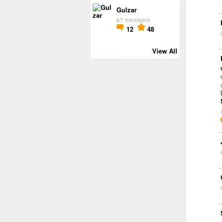
Gulzar
67 members
12
48
View All