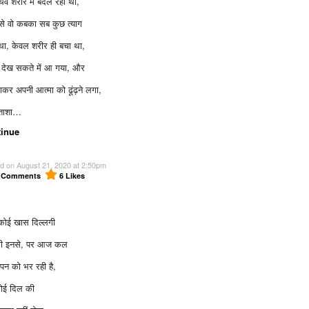
्थिव शरीर में बदल रहा था,
से वो कबका सब कुछ त्याग
था, केवल शरीर ही बचा था,
 देख सकते में आ गया, और
कर अपनी आत्मा को ढूंढ़ने लगा,
ताशा…
inue
d on August 21, 2020 at 2:50pm
0
Comments
6
Likes
कोई खास दिल्लगी
 थी इनसे, पर आज कल
पन को भर रही है,
ोई दिल की