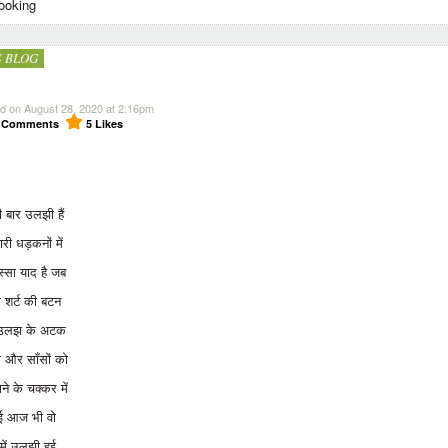
ooking
S BLOG
d on August 28, 2020 at 2:16pm
0
Comments
5
Likes
 बार उलझी हैं
्हारी धड़कनों में
स्सा याद है जब
री शर्ट की बटन
े उलझ के अटक
 और साँसों को
ने के चक्कर में
ई आज भी वो
में उलझी हुई