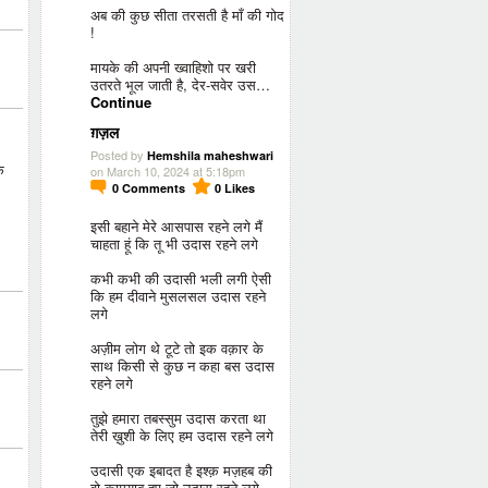
अब की कुछ सीता तरसती है माँ की गोद
!
मायके की अपनी ख्वाहिशो पर खरी
उतरते भूल जाती है, देर-सवेर उस…
Continue
ग़ज़ल
Posted by
Hemshila maheshwari
े
on March 10, 2024 at 5:18pm
0
Comments
0
Likes
इसी बहाने मेरे आसपास रहने लगे मैं
चाहता हूं कि तू भी उदास रहने लगे
कभी कभी की उदासी भली लगी ऐसी
कि हम दीवाने मुसलसल उदास रहने
लगे
अज़ीम लोग थे टूटे तो इक वक़ार के
साथ किसी से कुछ न कहा बस उदास
रहने लगे
तुझे हमारा तबस्सुम उदास करता था
तेरी ख़ुशी के लिए हम उदास रहने लगे
उदासी एक इबादत है इश्क़ मज़हब की
वो कामयाब हुए जो उदास रहने लगे