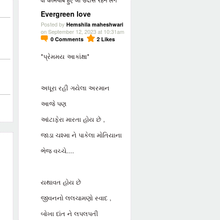
Evergreen love
Posted by
Hemshila maheshwari
on September 12, 2023 at 10:31am
0
Comments
2
Likes
*પ્રેમમય આકાંક્ષા*
અધૂરા રહી ગયેલા અરમાન
આજે પણ
આંટાફેરા મારતા હોય છે ,
જાડા ચશ્મા ને પાકેલા મોતિયાના
ભેજ વચ્ચે....
યથાવત હોય છે
જીવનનો લલચામણો સ્વાદ ,
બોખા દાંત ને લપલપતી