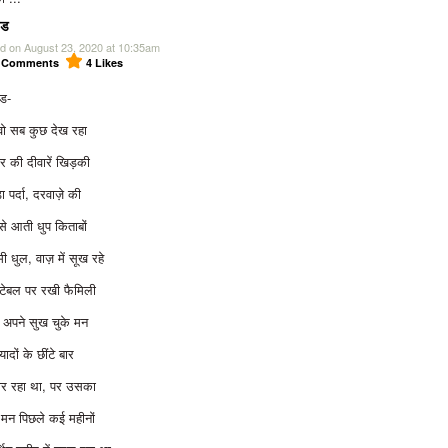
इड
d on August 23, 2020 at 10:35am
0
Comments
4
Likes
ड-
ो सब कुछ देख रहा
र की दीवारें खिड़की
ा पर्दा, दरवाज़े की
से आती धुप किताबों
ी धुल, वाज़ में सूख रहे
टेबल पर रखी फैमिली
 अपने सुख चुके मन
 यादों के छींटे बार
ार रहा था, पर उसका
मन पिछले कई महीनों