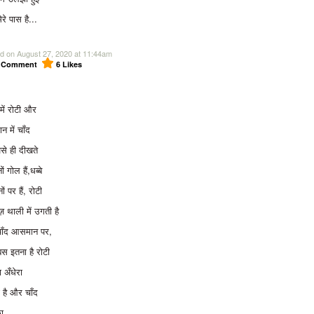
रे पास है...
d on August 27, 2020 at 11:44am
1
Comment
6
Likes
में रोटी और
 में चाँद
से ही दीखते
नों गोल हैं,धब्बे
ों पर हैं, रोटी
ज़ थाली में उगती है
ाँद आसमान पर,
बस इतना है रोटी
ा अँधेरा
ी है और चाँद
ा ...