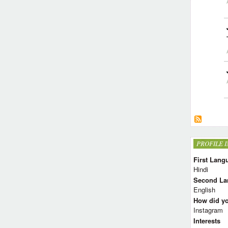
PROFILE 
First Lang
Hindi
Second La
English
How did y
Instagram
Interests