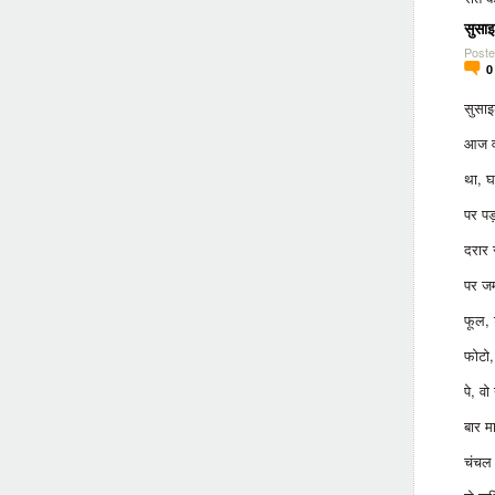
सुसा
Poste
सुसाइ
आज व
था, घ
पर पड़
दरार 
पर जम
फूल, 
फोटो,
पे, वो
बार म
चंचल 