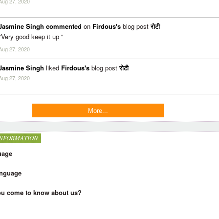
Aug 27, 2020
Jasmine Singh
commented
on
Firdous's
blog post
रोटी
"Very good keep it up "
Aug 27, 2020
Jasmine Singh
liked
Firdous's
blog post
रोटी
Aug 27, 2020
More...
INFORMATION
uage
nguage
ou come to know about us?