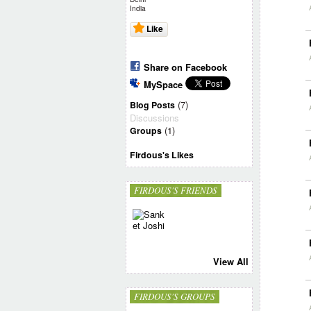
India
Like
Share on Facebook
MySpace
(7)
Blog Posts
Discussions
(1)
Groups
Firdous's Likes
FIRDOUS'S FRIENDS
View All
FIRDOUS'S GROUPS