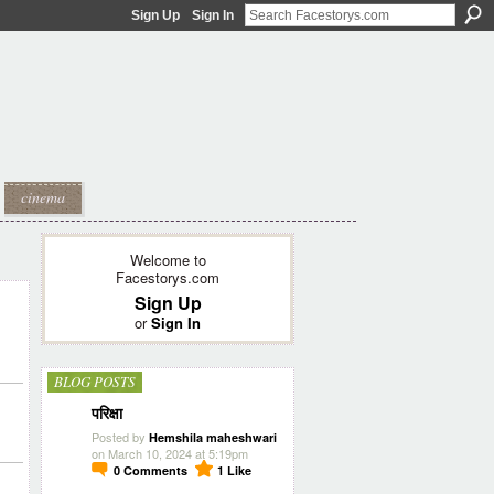
Sign Up
Sign In
cinema
Welcome to
Facestorys.com
Sign Up
or
Sign In
BLOG POSTS
परिक्षा
Posted by
Hemshila maheshwari
on March 10, 2024 at 5:19pm
0
Comments
1
Like