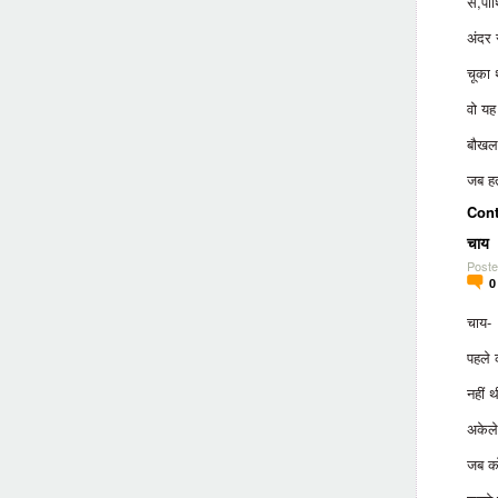
से,पार
अंदर 
चूका 
वो यह
बौखला
जब ह
Cont
चाय
Poste
चाय-
पहले 
नहीं
अकेले
जब क