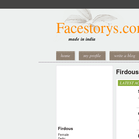
Facestorys.c
made in india
home
my profile
write a blog
Firdous
LATEST AC
Firdous
Female
Delhi