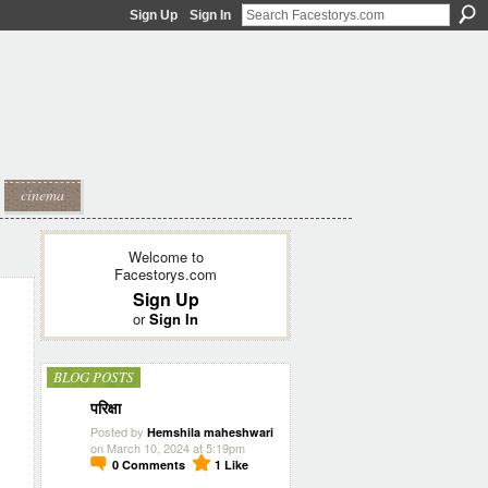
Sign Up
Sign In
cinema
Welcome to
Facestorys.com
Sign Up
or
Sign In
BLOG POSTS
परिक्षा
Posted by
Hemshila maheshwari
on March 10, 2024 at 5:19pm
0
Comments
1
Like