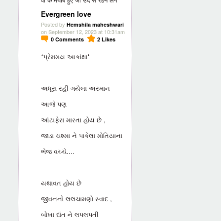
Evergreen love
Posted by
Hemshila maheshwari
on September 12, 2023 at 10:31am
0
Comments
2
Likes
*પ્રેમમય આકાંક્ષા*
અધૂરા રહી ગયેલા અરમાન
આજે પણ
આંટાફેરા મારતા હોય છે ,
જાડા ચશ્મા ને પાકેલા મોતિયાના
ભેજ વચ્ચે....
યથાવત હોય છે
જીવનનો લલચામણો સ્વાદ ,
બોખા દાંત ને લપલપતી