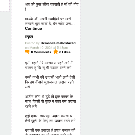
अब की कुछ सीता तरसती है माँ की गोद
!
मायके की अपनी ख्वाहिशो पर खरी
उतरते भूल जाती है, देर-सवेर उस…
Continue
ग़ज़ल
Posted by
Hemshila maheshwari
on March 10, 2024 at 5:18pm
0
Comments
0
Likes
इसी बहाने मेरे आसपास रहने लगे मैं
चाहता हूं कि तू भी उदास रहने लगे
कभी कभी की उदासी भली लगी ऐसी
कि हम दीवाने मुसलसल उदास रहने
लगे
अज़ीम लोग थे टूटे तो इक वक़ार के
साथ किसी से कुछ न कहा बस उदास
रहने लगे
तुझे हमारा तबस्सुम उदास करता था
तेरी ख़ुशी के लिए हम उदास रहने लगे
उदासी एक इबादत है इश्क़ मज़हब की
वो कामयाब हुए जो उदास रहने लगे