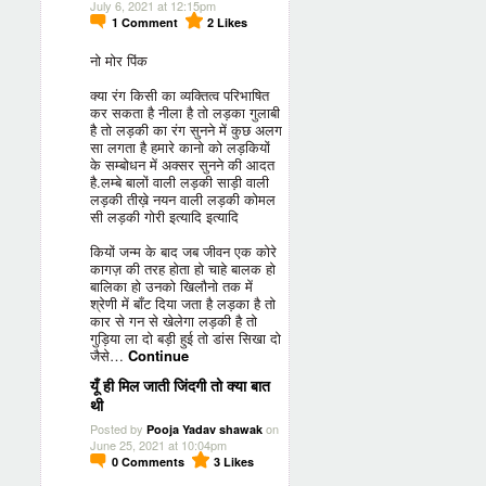
July 6, 2021 at 12:15pm
1
Comment
2
Likes
नो मोर पिंक
क्या रंग किसी का व्यक्तित्व परिभाषित
कर सकता है नीला है तो लड़का गुलाबी
है तो लड़की का रंग सुनने में कुछ अलग
सा लगता है हमारे कानो को लड़कियों
के सम्बोधन में अक्सर सुनने की आदत
है.लम्बे बालों वाली लड़की साड़ी वाली
लड़की तीख़े नयन वाली लड़की कोमल
सी लड़की गोरी इत्यादि इत्यादि
कियों जन्म के बाद जब जीवन एक कोरे
कागज़ की तरह होता हो चाहे बालक हो
बालिका हो उनको खिलौनो तक में
श्रेणी में बाँट दिया जता है लड़का है तो
कार से गन से खेलेगा लड़की है तो
गुड़िया ला दो बड़ी हुई तो डांस सिखा दो
जैसे…
Continue
यूँ ही मिल जाती जिंदगी तो क्या बात
थी
Posted by
on
Pooja Yadav shawak
June 25, 2021 at 10:04pm
0
Comments
3
Likes