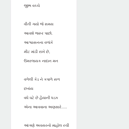
જીભ વચ્ચે
વીતી ગયો જે સમય
આવશે જરુર પાછો.
આશ્વાસનના વળાંકે
મીટ માંડી રાખે છે,
ઉંમરલાયક નાદાન મન
વળેલી કેડ ને કપાળે સળ
છતાંય
વધે ઘટે છે હૈયાની ધડક
એના આવવાના અણસારે.....
આંગણે અવસરનો માહોલ રચી