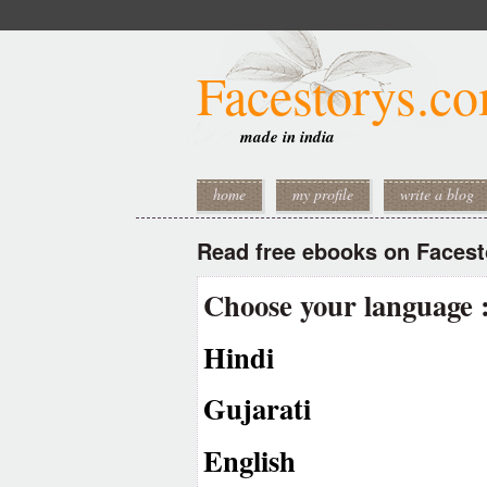
Facestorys.c
made in india
home
my profile
write a blog
Read free ebooks on Faces
Choose your language 
Hindi
Gujarati
English