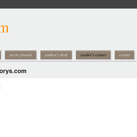
om
invite friends
author's desk
reader's corner
events
torys.com
: