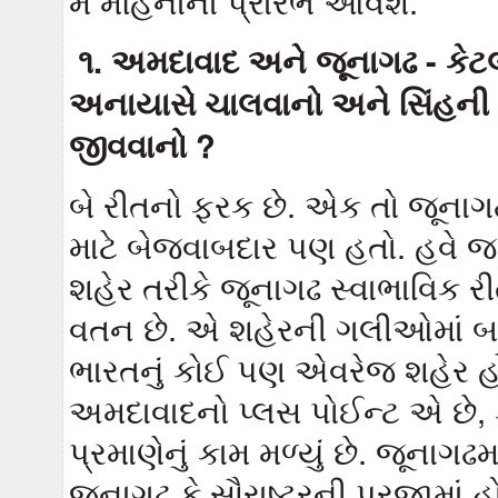
મે મહિનાના પ્રારંભે આવશે.
૧
.
અમદાવાદ અને જૂનાગઢ - કેટલો 
અનાયાસે ચાલવાનો અને સિંહની ગર
જીવવાનો ?
બે રીતનો ફરક છે. એક તો જૂનાગઢ હ
માટે બેજવાબદાર પણ હતો. હવે જવ
શહેર તરીકે જૂનાગઢ સ્વાભાવિક રીત
વતન છે. એ શહેરની ગલીઓમાં બહ
ભારતનું કોઈ પણ એવરેજ શહેર હો
અમદાવાદનો પ્લસ પોઈન્ટ એ છે, 
પ્રમાણેનું કામ મળ્યું છે. જૂનાગ
જૂનાગઢ કે સૌરાષ્ટ્રની પ્રજામા