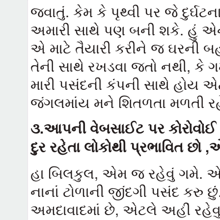
જવાતું. કેમ કે પૃથ્વી પર જે દુર્
અમારી સાથે પણ બની શકે. હું એ
એ માટે તૈયારી કરીને જ ઘરની બહ
તેની સાથે રખડવા જતો નથી, કે 
મારી પસંદની કંપની સાથે હોય એટલ
જંગલમાંય મને શિતળતા મળતી રહે
૩
.
આપની વેબસાઈટ પર કોરોવોઈ વિષે
દુર રહેતા લોકોથી પ્રભાવિત છો ,
એ
હા બિલકુલ, એમ જ રહેવું ગમે. એ
નાનાં ટોળાની જીંદગી પસંદ કરુ છ
અમદાવાદમાં છે, એટલે અહીં રહેવ