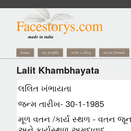
Facestorys.com
made in india
home
my profile
write a blog
invite friends
Lalit Khambhayata
લલિત ખંભાયતા
જન્મ તારીખ- 30-1-1985
મૂળ વતન /કાર્ય સ્થળ - વતન જૂના
અને કાર્યસ્થળ અમદાવાદ.