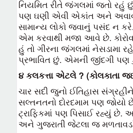
નિયમિત રીતે જંગલમાં જતો રહું
પણ ઘણી એવી એકાંત અને અવાવર
સામાન્ય લોકો જવાનું પસંદ ન કરે. હ
એમ કરવાથી મજા આવે છે. કોરોવાઈ ત
હું તો ગીરના જંગલમાં નેસડામા 
પ્રભાવિત છું. એમની જીંદગી પણ 
૪ કલકત્તા એટલે ?
(કોલકાતા જ
ચાર સદી જુનો ઈતિહાસ સંગ્રહીને બ
સલ્તનતનો દોરદમામ પણ જોયો છ
ટ્રાફિકમાં પણ પિસાઈ રહ્યું છે. 
અને ગુજરાતી જેટલા જ મળતાવડાં