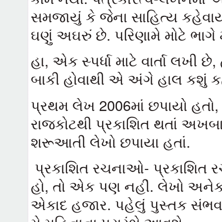
સમજાયું કે જેના સાહિત્ય કહેવાય
ઘણું અઘરું છે. પરિણામે મોટે ભાગે
હા, એક સ્પર્ધા માટે વાર્તા લખી છે
બાકી હોવાથી એ અંગે હાલ કશું કહ
પ્રથમ લેખ 2006માં છપાયો હતો, ક
રાજકોટથી પ્રકાશિત થતાં અખબા
શરૂઆતી લેખો છપાયા હતાં.
પ્રકાશિત રચનાઓ- પ્રકાશિત 
હો, તો એક પણ નહીં. લેખો અનેક
એકાદ હજાર. પહેલું પુસ્તક સં