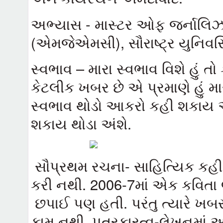
અભ્યાસ - માસ્ટર ઓફ જર્નાલિઝ
(એમજેએમસી), સૌરાષ્ટ્ર યુનિવર
સ્વભાવ – મારા સ્વભાવ વિશે હું ત
કેટલીક ખબર છે એ પ્રમાણે હું મારા
સ્વભાવ થોડો આકરો કહી શકાય એ
શકાય થોડા અંશે.
સૌપ્રથમ રચના- સાહિત્યિક ક
કરી નથી. 2006-7માં એક કવિતા 
છપાઈ પણ હતી. પરંતુ ત્યારે ખબર 
કામ નથી. પત્રકારત્વ-લેખનમા