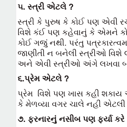
૫
.
સ્ત્રી એટલે ?
સ્ત્રી કે પુરુષ કે કોઈ પણ એવી 
વિશે કંઈ પણ કહેવાનું કે એમને કોઈ 
કોઈ ગજું નથી. પરંતુ પત્રકારત્વમ
જાણીતી ન બનેલી સ્ત્રીઓ વિશે
અને એવી સ્ત્રીઓ અંગે લખવા બદ
૬
.
પ્રેમ એટલે ?
પ્રેમ વિશે પણ ખાસ કહી શકાય 
કે મેળવ્યા વગર ચાલે નહીં એટલી વ
૭
.
ફરનારનું નસીબ પણ ફર્યા કરે 