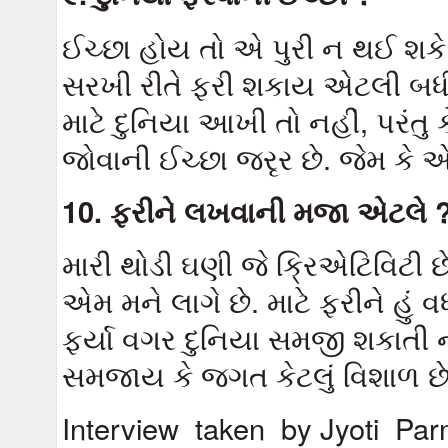
ઈચ્છા હોય તો એ પુરી ન થઈ શકે.
સરખી રીતે ફરી શકાય એટલી બધ
માટે દુનિયા આખી તો નહીં, પરંતુ 
જોવાની ઈચ્છા જરૃર છે. જેમ કે
10.
ફરીને લખવાની મજા એટલે 
મારી થોડી ઘણી જે ક્રિએટિવિટી છ
એમ મને લાગે છે. માટે ફરીને હું વધ
ફર્યા વગર દુનિયા સમજી શકાતી
સમજાય કે જગત કેટલું વિશાળ છ
Interview taken by Jyoti Pa