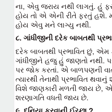
ના, એવુ જરાય નથી લાગતું. હું ફરત
હોય તો એ એની રીતે ફરતું હશે
હોય એવુ મને લાગ્યુ નથી.
૮
.
ગાંધીજીની દરેક બાબતથી પ્રભ
દરેક બાબતથી પ્રભાવિત છું, એ
ગાંધીજીને હજુ હું જાણતો નથી. 
પર જોક કરતાં. એ બાળપણની વાત 
ત્યારથી તેનાથી પ્રભાવિત થવાનું શ
વિશે જાણકારી મળતી જાય છે, એમ
શરણાગતિ વધતી જાય છે.
૯
.
દુનિયા ફરવાની ઈચ્છા ?