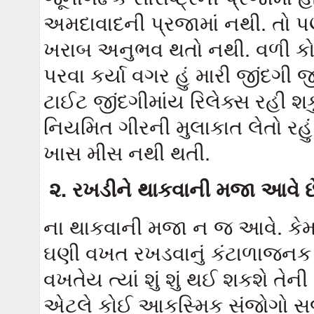
અમદાવાદની પ્રજામાં નથી. તો 
ખરાબ અનુભવ થતો નથી. વળી કોઈ 
પરવા કર્યા વગર હું મારી જીંદગી 
ટાઈટ જીંદગીમાંય રિલેક્સ રહી શકુ
નિયમિત ગીરની મુલાકાત લેતો રહુ
ખાસ મીસ નથી થતી.
૨
.
રખડીને થાકવાની મજા આવે છ
ના થાકવાની મજા ન જ આવે. કેમ ક
ઘણી વખત રખડવાનું કંટાળાજનક 
વખતેય ત્યાં શું શું થઈ શકશે તે
એટલે કોઈ આકસ્મિક સંજોગો સ